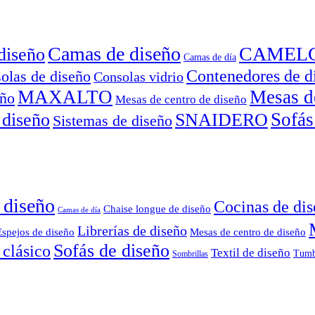
Camas de diseño
CAMEL
diseño
Camas de día
Contenedores de d
olas de diseño
Consolas vidrio
MAXALTO
Mesas d
eño
Mesas de centro de diseño
Sofás
 diseño
SNAIDERO
Sistemas de diseño
 diseño
Cocinas de di
Chaise longue de diseño
Camas de día
Librerías de diseño
Espejos de diseño
Mesas de centro de diseño
Sofás de diseño
 clásico
Textil de diseño
Tumb
Sombrillas