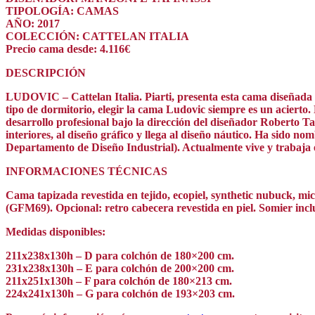
TIPOLOGÍA: CAMAS
AÑO: 2017
COLECCIÓN: CATTELAN ITALIA
Precio cama desde: 4.116€
DESCRIPCIÓN
LUDOVIC – Cattelan Italia. Piarti, presenta esta cama diseñada d
tipo de dormitorio, elegir la cama Ludovic siempre es un aciert
desarrollo profesional bajo la dirección del diseñador Roberto Ta
interiores, al diseño gráfico y llega al diseño náutico. Ha sido
Departamento de Diseño Industrial). Actualmente vive y trabaja 
INFORMACIONES TÉCNICAS
Cama tapizada revestida en tejido, ecopiel, synthetic nubuck, m
(GFM69). Opcional: retro cabecera revestida en piel. Somier incl
Medidas disponibles:
211x238x130h – D para colchón de 180×200 cm.
231x238x130h – E para colchón de 200×200 cm.
211x251x130h – F para colchón de 180×213 cm.
224x241x130h – G para colchón de 193×203 cm.