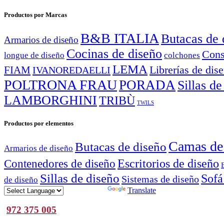
Productos por Marcas
B&B ITALIA
Butacas de 
Armarios de diseño
Cocinas de diseño
Cons
longue de diseño
colchones
LEMA
Librerías de dis
FIAM
IVANOREDAELLI
POLTRONA FRAU
PORADA
Sillas de
LAMBORGHINI
TRIBÙ
TWILS
Productos por elementos
Camas de
Butacas de diseño
Armarios de diseño
Escritorios de diseño
Contenedores de diseño
Sillas de diseño
Sofá
Sistemas de diseño
de diseño
Powered by
Translate
972 375 005