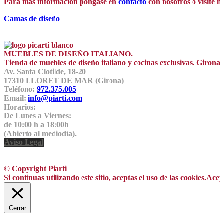
Para más información póngase en
contacto
con nosotros o visite 
Camas de diseño
MUEBLES DE DISEÑO ITALIANO.
Tienda de muebles de diseño italiano y cocinas exclusivas. Giro
Av. Santa Clotilde, 18-20
17310 LLORET DE MAR (Girona)
Teléfono:
972.375.005
Email:
info@piarti.com
Horarios:
De Lunes a Viernes:
de 10:00 h a 18:00h
(Abierto al mediodía).
Aviso Legal
© Copyright Piarti
Si continuas utilizando este sitio, aceptas el uso de las cookies.
Ace
Cerrar