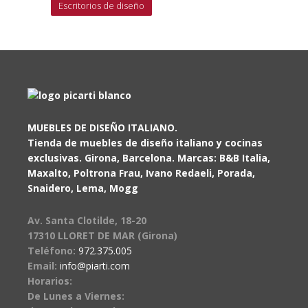
Escritorios de diseño
MUEBLES DE DISEÑO ITALIANO.
Tienda de muebles de diseño italiano y cocinas
exclusivas. Girona, Barcelona. Marcas: B&B Italia,
Maxalto, Poltrona Frau, Ivano Redaeli, Porada,
Snaidero, Lema, Mogg
Av. Santa Clotilde, 18-20
17310 LLORET DE MAR (Girona)
Teléfono:
972.375.005
Email:
info@piarti.com
Horarios:
De Lunes a Viernes: