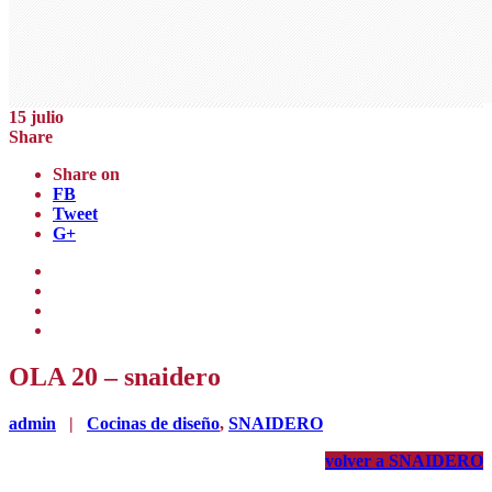
15
julio
Share
Share on
FB
Tweet
G+
OLA 20 – snaidero
admin
|
Cocinas de diseño
,
SNAIDERO
volver a SNAIDERO