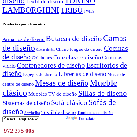
diseño
TONINO
Textil de diseño
LAMBORGHINI
TRIBÙ
TWILS
Productos por elementos
Camas
Butacas de diseño
Armarios de diseño
de diseño
Cocinas
Chaise longue de diseño
Camas de día
de diseño
Consolas de diseño
Consolas
Colchones
Escritorios de
Contenedores de diseño
vidrio
diseño
Librerías de diseño
Espejos de diseño
Mesas de
Mueble
Mesas de diseño
centro de diseño
clásico
Sillas de diseño
Muebles TV de diseño
Sofás de
Sofá clásico
Sistemas de diseño
diseño
Textil de diseño
Tumbonas de diseño
Sombrillas
Powered by
Translate
972 375 005