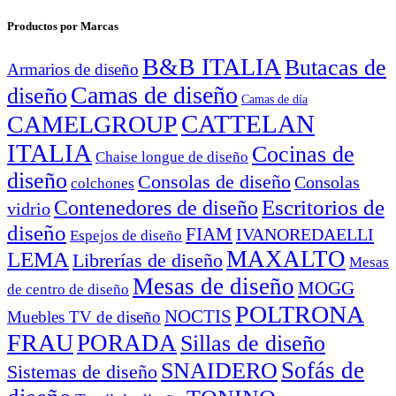
Productos por Marcas
B&B ITALIA
Butacas de
Armarios de diseño
Camas de diseño
diseño
Camas de día
CATTELAN
CAMELGROUP
ITALIA
Cocinas de
Chaise longue de diseño
diseño
Consolas de diseño
Consolas
colchones
Escritorios de
Contenedores de diseño
vidrio
diseño
FIAM
IVANOREDAELLI
Espejos de diseño
MAXALTO
LEMA
Librerías de diseño
Mesas
Mesas de diseño
MOGG
de centro de diseño
POLTRONA
NOCTIS
Muebles TV de diseño
FRAU
PORADA
Sillas de diseño
Sofás de
SNAIDERO
Sistemas de diseño