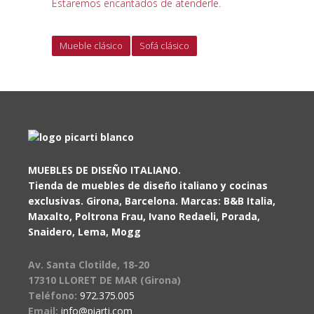
Estaremos encantados de atenderle.
Mueble clásico
Sofá clásico
MUEBLES DE DISEÑO ITALIANO.
Tienda de muebles de diseño italiano y cocinas
exclusivas. Girona, Barcelona. Marcas: B&B Italia,
Maxalto, Poltrona Frau, Ivano Redaeli, Porada,
Snaidero, Lema, Mogg
Av. Santa Clotilde, 18-20
17310 LLORET DE MAR (Girona)
Teléfono:
972.375.005
Email:
info@piarti.com