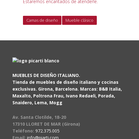
Estaremos encantados de atenderle.
Camas de diseño
Mueble clásico
MUEBLES DE DISEÑO ITALIANO.
Tienda de muebles de diseño italiano y cocinas
exclusivas. Girona, Barcelona. Marcas: B&B Italia,
Maxalto, Poltrona Frau, Ivano Redaeli, Porada,
Snaidero, Lema, Mogg
Av. Santa Clotilde, 18-20
17310 LLORET DE MAR (Girona)
Teléfono:
972.375.005
Email:
info@piarti.com