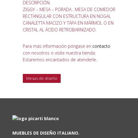
DESCRIPCIÓN.
ZIGGY – MESA – PORADA . MESA DE COMEDOR
RECTANGULAR CON ESTRUCTURA EN NOGAL
CANALETTA MACIZO Y TAPA EN MÁRMOL O EN
CRISTAL AL ÁCIDO RETROBARNIZADO.
Para más información póngase en
contacto
con nosotros o visite nuestra tienda.
Estaremos encantados de atenderle.
Mesas de diseño
MUEBLES DE DISEÑO ITALIANO.